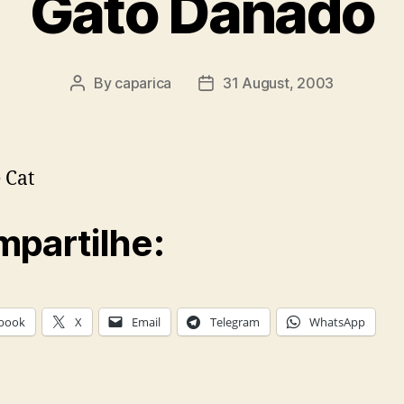
Gato Danado
By
caparica
31 August, 2003
Post
Post
author
date
 Cat
partilhe:
book
X
Email
Telegram
WhatsApp