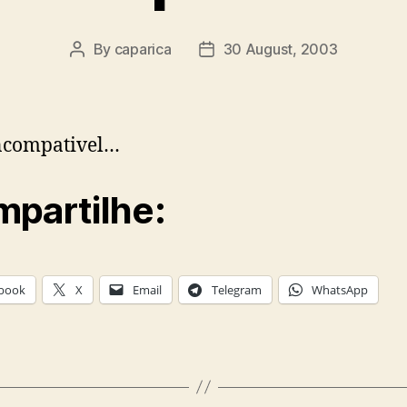
By
caparica
30 August, 2003
Post
Post
author
date
ncompativel…
partilhe:
book
X
Email
Telegram
WhatsApp