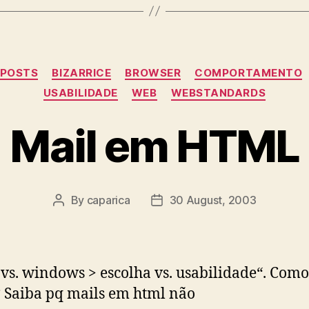
Categories
 POSTS
BIZARRICE
BROWSER
COMPORTAMENTO
USABILIDADE
WEB
WEBSTANDARDS
Mail em HTML
By
caparica
30 August, 2003
Post
Post
author
date
 vs. windows > escolha vs. usabilidade“. Como
 Saiba pq mails em html não