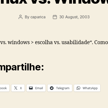
By
caparica
30 August, 2003
Post
Post
author
date
 vs. windows > escolha vs. usabilidade“. Como
?
partilhe:
book
X
Email
Telegram
WhatsApp
x