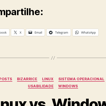
partilhe:
book
X
Email
Telegram
WhatsApp
Categories
POSTS
BIZARRICE
LINUX
SISTEMA OPERACIONAL
USABILIDADE
WINDOWS
inux vs. Windo