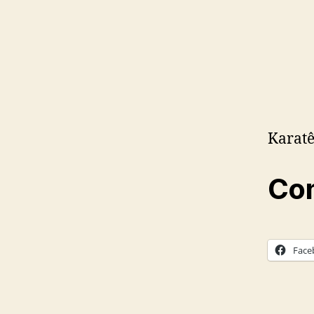
Karatê
Com
Face