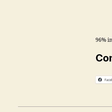
96% i
Com
Face