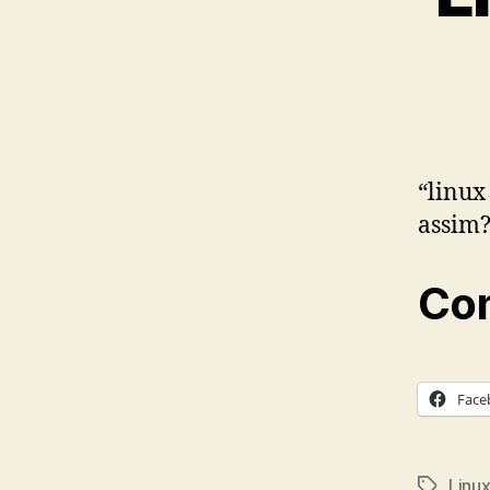
“linux
assim
Com
Face
Linu
Tags