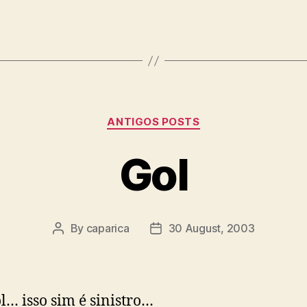
Categories
ANTIGOS POSTS
Gol
By
caparica
30 August, 2003
Post
Post
author
date
l… isso sim é sinistro…