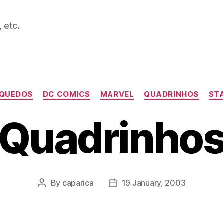
 etc.
Categories
NQUEDOS
DC COMICS
MARVEL
QUADRINHOS
ST
Quadrinho
By
caparica
19 January, 2003
Post
Post
author
date