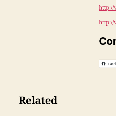
http:/
http:/
Com
Face
Related