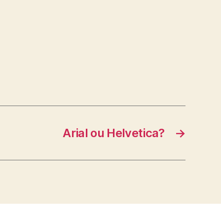
Arial ou Helvetica?
→