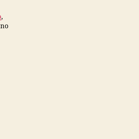
o
,
 no