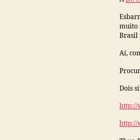
Esbarr
muito 
Brasil
Aí, co
Procur
Dois s
http:/
http:/