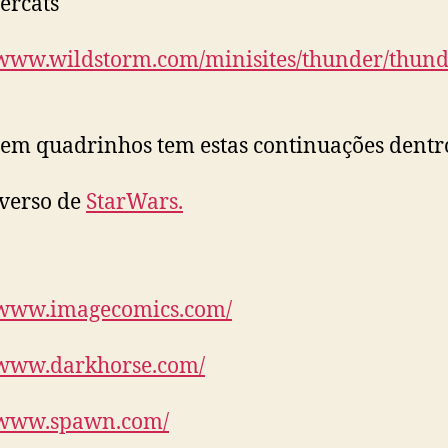
ercats
/www.wildstorm.com/minisites/thunder/thund
em quadrinhos tem estas continuações dentr
verso de
StarWars.
//www.imagecomics.com/
/www.darkhorse.com/
//www.spawn.com/