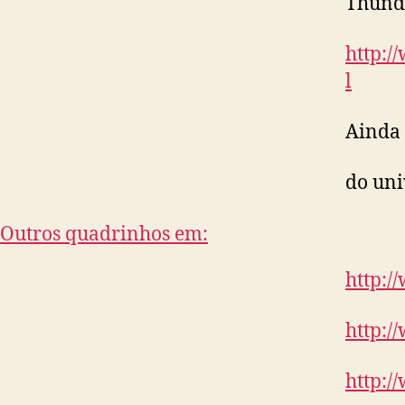
Thund
http:/
l
Ainda 
do uni
Outros quadrinhos em:
http:
http:/
http: