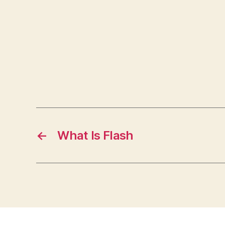
←
What Is Flash