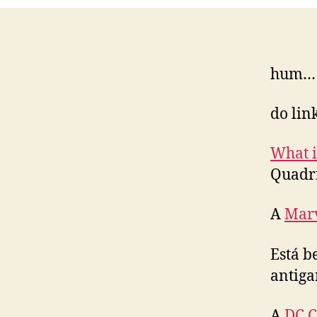
hum…
do lin
What i
Quadr
A
Mar
Está b
antiga
A
DC 