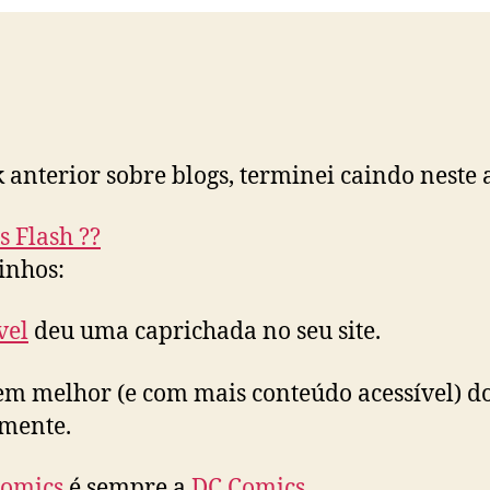
k anterior sobre blogs, terminei caindo neste 
s Flash ??
inhos:
vel
deu uma caprichada no seu site.
em melhor (e com mais conteúdo acessível) d
mente.
Comics
é sempre a
DC Comics
.