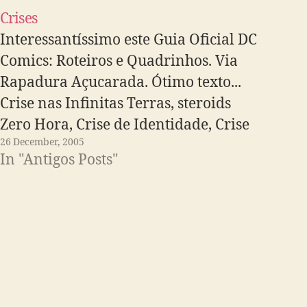
Crises
Interessantíssimo este Guia Oficial DC
Comics: Roteiros e Quadrinhos. Via
Rapadura Açucarada. Ótimo texto...
Crise nas Infinitas Terras, steroids
Zero Hora, Crise de Identidade, Crise
26 December, 2005
Infinita, etc.: "Qual é, afinal, a
In "Antigos Posts"
importância da cronologia? Ela deve
mesmo ser respeitada pelos
roteiristas"?