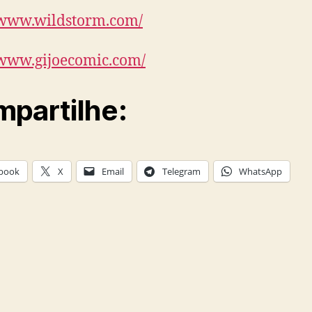
/www.wildstorm.com/
/www.gijoecomic.com/
partilhe:
book
X
Email
Telegram
WhatsApp