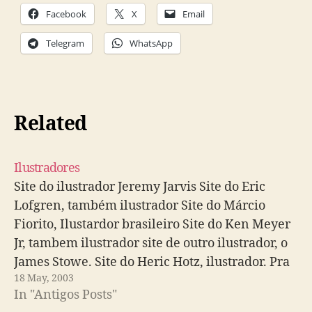
Facebook
X
Email
Telegram
WhatsApp
Related
Ilustradores
Site do ilustrador Jeremy Jarvis Site do Eric
Lofgren, também ilustrador Site do Márcio
Fiorito, Ilustardor brasileiro Site do Ken Meyer
Jr, tambem ilustrador site de outro ilustrador, o
James Stowe. Site do Heric Hotz, ilustrador. Pra
18 May, 2003
acabar, que já ta cansando... o site do Nate
In "Antigos Posts"
Barnes.