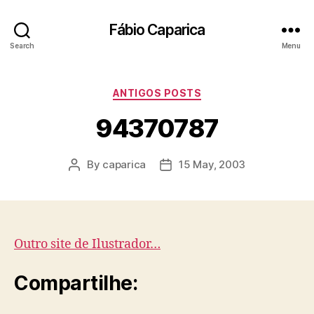
Fábio Caparica
Search
Menu
Categories
ANTIGOS POSTS
94370787
By
caparica
15 May, 2003
Post
Post
author
date
Outro site de Ilustrador…
Compartilhe: