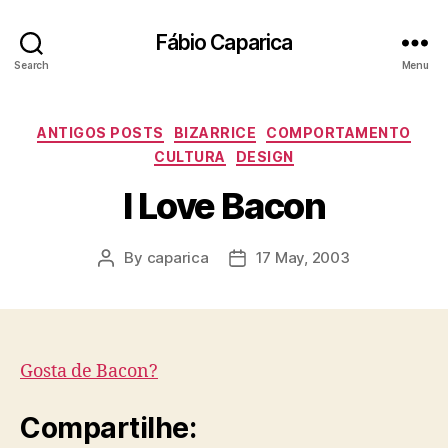
Fábio Caparica
Search
Menu
Categories
ANTIGOS POSTS
BIZARRICE
COMPORTAMENTO
CULTURA
DESIGN
I Love Bacon
By
caparica
17 May, 2003
Post
Post
author
date
Gosta de Bacon?
Compartilhe: