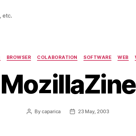
 etc.
Categories
S
BROWSER
COLABORATION
SOFTWARE
WEB
MozillaZine
By
caparica
23 May, 2003
Post
Post
author
date