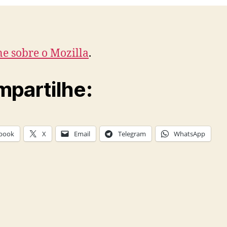
e sobre o Mozilla
.
partilhe:
book
X
Email
Telegram
WhatsApp