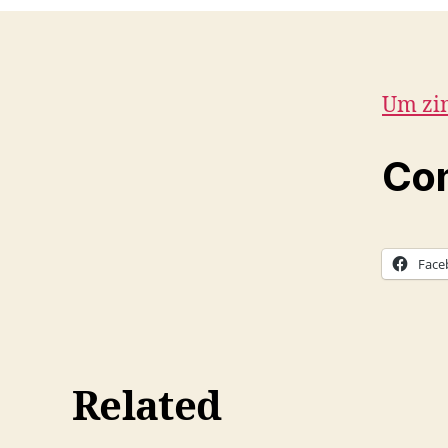
Um zin
Com
Face
Related