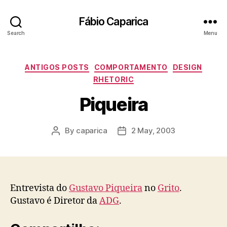
Fábio Caparica
Search
Menu
Categories
ANTIGOS POSTS
COMPORTAMENTO
DESIGN
RHETORIC
Piqueira
By
caparica
2 May, 2003
Post
Post
author
date
Entrevista do
Gustavo Piqueira
no
Grito
.
Gustavo é Diretor da
ADG
.