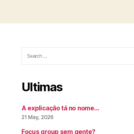
Search
for:
Ultimas
A explicação tá no nome…
21 May, 2026
Focus group sem gente?