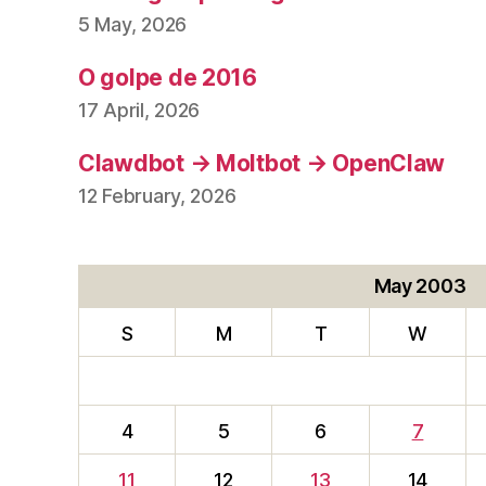
5 May, 2026
O golpe de 2016
17 April, 2026
Clawdbot → Moltbot → OpenClaw
12 February, 2026
May 2003
S
M
T
W
4
5
6
7
11
12
13
14