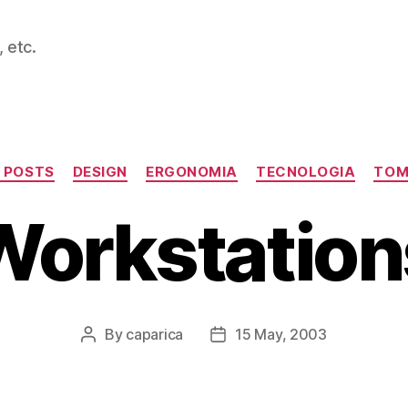
 etc.
Categories
 POSTS
DESIGN
ERGONOMIA
TECNOLOGIA
TOM
Workstation
By
caparica
15 May, 2003
Post
Post
author
date