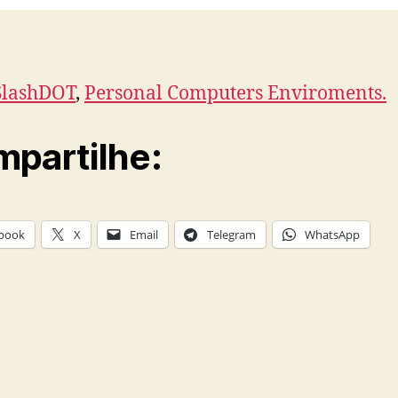
SlashDOT
,
Personal Computers Enviroments.
partilhe:
book
X
Email
Telegram
WhatsApp