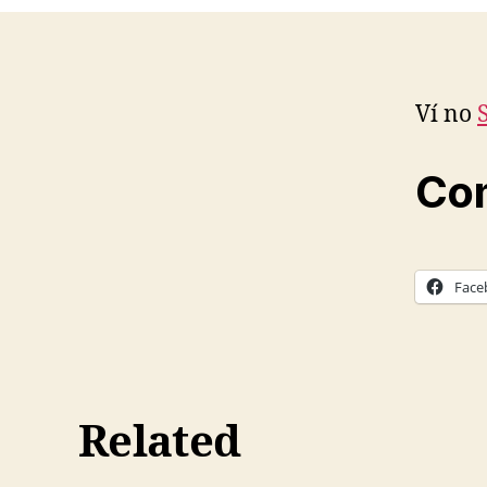
Ví no
Com
Face
Related