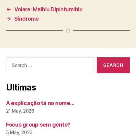
←
Volare: Melblu Dipintumiblu
→
Síndrome
Search
for:
Ultimas
A explicação tá no nome…
21 May, 2026
Focus group sem gente?
5 May, 2026