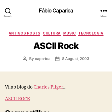
Fábio Caparica
Search
Menu
Categories
ANTIGOS POSTS
CULTURA
MUSIC
TECNOLOGIA
ASCII Rock
By
caparica
8 August, 2003
Post
Post
author
date
Vi no blog do
Charles Pilger
…
ASCII ROCK