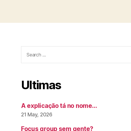
Search
for:
Ultimas
A explicação tá no nome…
21 May, 2026
Focus group sem gente?