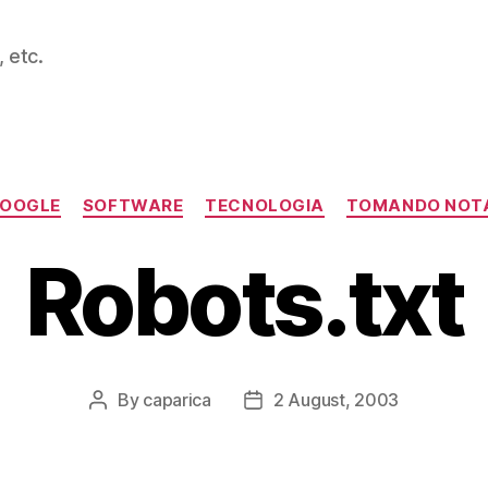
 etc.
Categories
OOGLE
SOFTWARE
TECNOLOGIA
TOMANDO NOT
Robots.txt
By
caparica
2 August, 2003
Post
Post
author
date