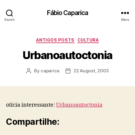
Fábio Caparica
Search
Menu
Categories
ANTIGOS POSTS
CULTURA
Urbanoautoctonia
By
caparica
22 August, 2003
Post
Post
author
date
otícia interessante:
Urbanoautoctonia
Compartilhe: