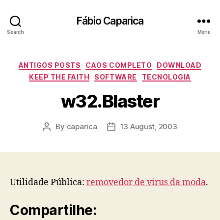
Fábio Caparica
Search
Menu
Categories
ANTIGOS POSTS
CAOS COMPLETO
DOWNLOAD
KEEP THE FAITH
SOFTWARE
TECNOLOGIA
w32.Blaster
By
caparica
13 August, 2003
Post
Post
author
date
Utilidade Pública:
removedor de virus da moda
.
Compartilhe: