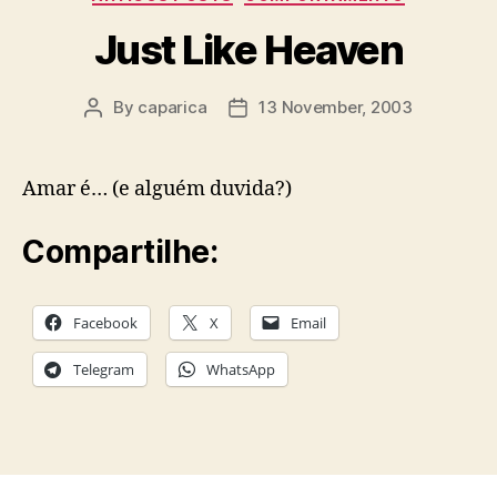
Just Like Heaven
By
caparica
13 November, 2003
Post
Post
author
date
Amar é… (e alguém duvida?)
Compartilhe:
Facebook
X
Email
Telegram
WhatsApp