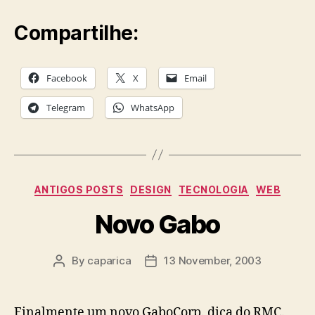
Compartilhe:
Facebook
X
Email
Telegram
WhatsApp
Categories
ANTIGOS POSTS
DESIGN
TECNOLOGIA
WEB
Novo Gabo
By
caparica
13 November, 2003
Post
Post
author
date
Finalmente um novo GaboCorp. dica do RMC.