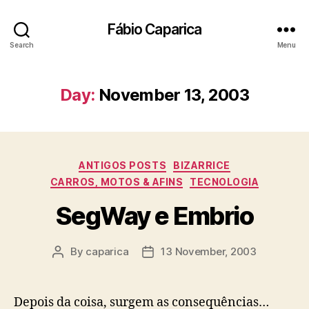
Fábio Caparica
Search
Menu
Day:
November 13, 2003
Categories
ANTIGOS POSTS
BIZARRICE
CARROS, MOTOS & AFINS
TECNOLOGIA
SegWay e Embrio
By
caparica
13 November, 2003
Post
Post
author
date
Depois da coisa, surgem as consequências…