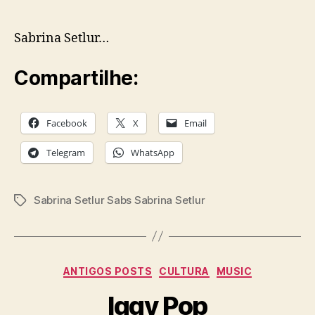
author
date
Sabrina Setlur…
Compartilhe:
Facebook
X
Email
Telegram
WhatsApp
Sabrina Setlur Sabs Sabrina Setlur
Tags
Categories
ANTIGOS POSTS
CULTURA
MUSIC
Iggy Pop