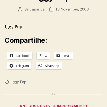
By
caparica
13 November, 2003
Post
Post
author
date
Iggy Pop
Compartilhe:
Facebook
X
Email
Telegram
WhatsApp
Iggy Pop
Tags
Categories
ANTIGOS POSTS
COMPORTAMENTO