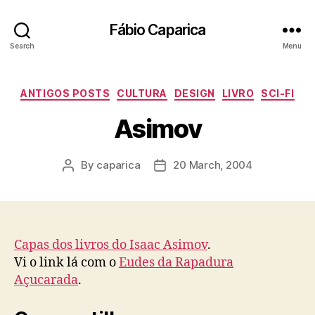
Fábio Caparica
Search
Menu
Categories
ANTIGOS POSTS
CULTURA
DESIGN
LIVRO
SCI-FI
Asimov
By
caparica
20 March, 2004
Post
Post
author
date
Capas dos livros do Isaac Asimov
.
Vi o link lá com o
Eudes da Rapadura
Açucarada
.