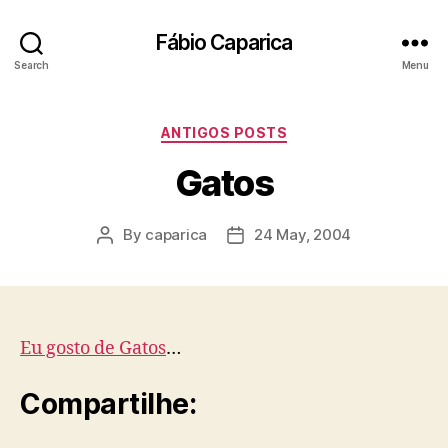
Fábio Caparica
Search
Menu
Categories
ANTIGOS POSTS
Gatos
By
caparica
24 May, 2004
Post
Post
author
date
Eu gosto de Gatos
…
Compartilhe: