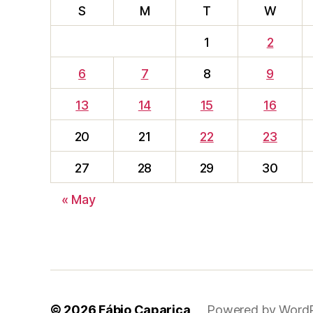
S
M
T
W
1
2
6
7
8
9
13
14
15
16
20
21
22
23
27
28
29
30
« May
© 2026
Fábio Caparica
Powered by Word