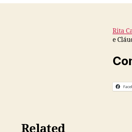
Rita C
e Cláu
Com
Face
Related