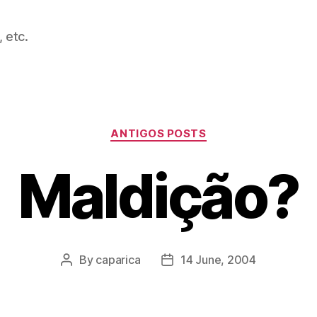
 etc.
Categories
ANTIGOS POSTS
Maldição?
By
caparica
14 June, 2004
Post
Post
author
date