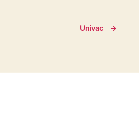
Univac
→