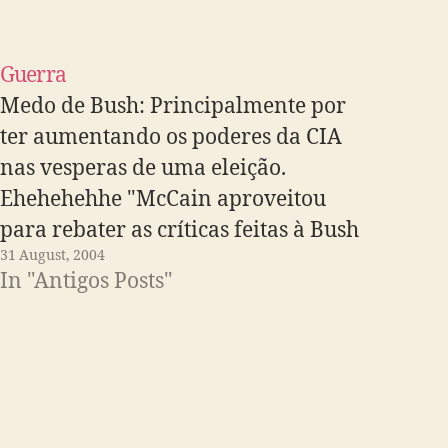
Guerra
Medo de Bush: Principalmente por
ter aumentando os poderes da CIA
nas vesperas de uma eleição.
Ehehehehhe "McCain aproveitou
para rebater as críticas feitas à Bush
31 August, 2004
no filme Fahrenheit 9/11, cheap
In "Antigos Posts"
chamando seu diretor, Michael
Moore, que estava presente, de falso.
O cineasta recebeu uma vaia sonora e
respondeu fazendo…