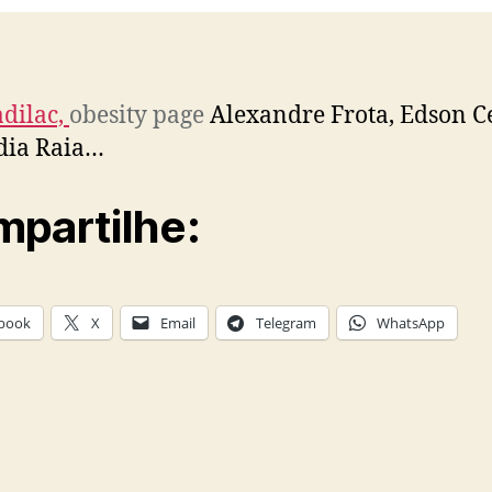
adilac,
obesity
page
Alexandre Frota, Edson Ce
dia Raia…
partilhe:
book
X
Email
Telegram
WhatsApp