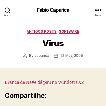
Fábio Caparica
Search
Menu
Categories
ANTIGOS POSTS
SOFTWARE
Virus
By
caparica
22 May, 2005
Post
Post
author
date
Branca de Neve dá pau no Windows XP
.
Compartilhe: