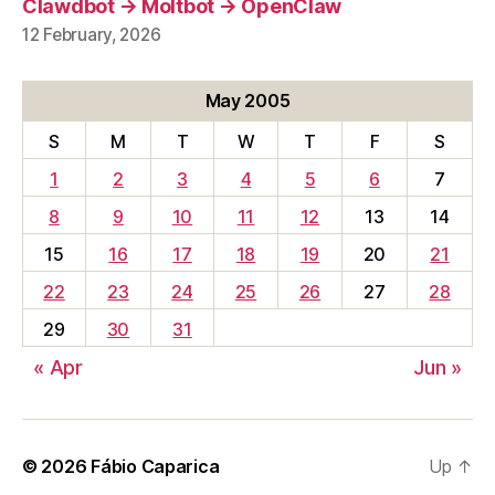
Clawdbot → Moltbot → OpenClaw
12 February, 2026
May 2005
S
M
T
W
T
F
S
1
2
3
4
5
6
7
8
9
10
11
12
13
14
15
16
17
18
19
20
21
22
23
24
25
26
27
28
29
30
31
« Apr
Jun »
© 2026
Fábio Caparica
Up
↑