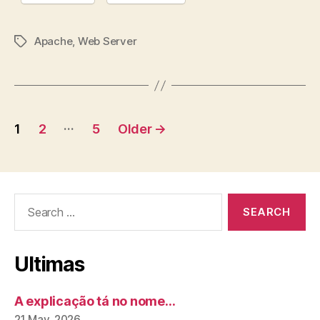
Apache
,
Web Server
Tags
Posts
…
1
2
5
Older
→
pagination
Search
for:
Ultimas
A explicação tá no nome…
21 May, 2026