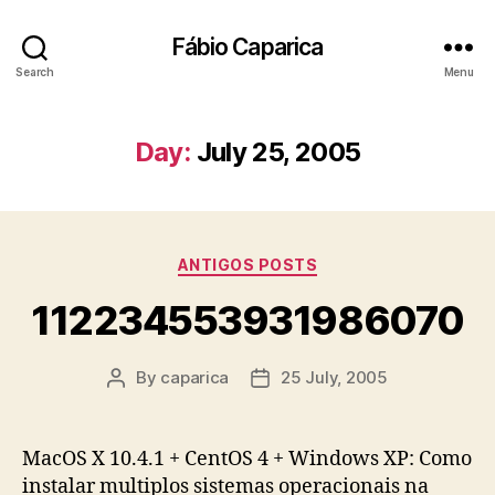
Fábio Caparica
Search
Menu
Day:
July 25, 2005
Categories
ANTIGOS POSTS
112234553931986070
By
caparica
25 July, 2005
Post
Post
author
date
MacOS X 10.4.1 + CentOS 4 + Windows XP: Como
instalar multiplos sistemas operacionais na