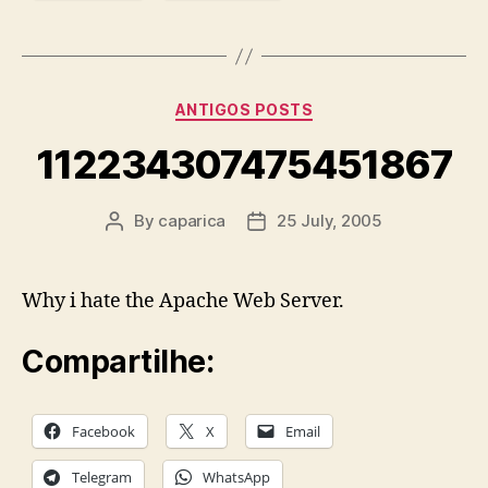
Categories
ANTIGOS POSTS
112234307475451867
By
caparica
25 July, 2005
Post
Post
author
date
Why i hate the Apache Web Server.
Compartilhe:
Facebook
X
Email
Telegram
WhatsApp