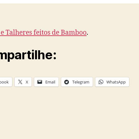
 e Talheres feitos de Bamboo
.
partilhe:
book
X
Email
Telegram
WhatsApp