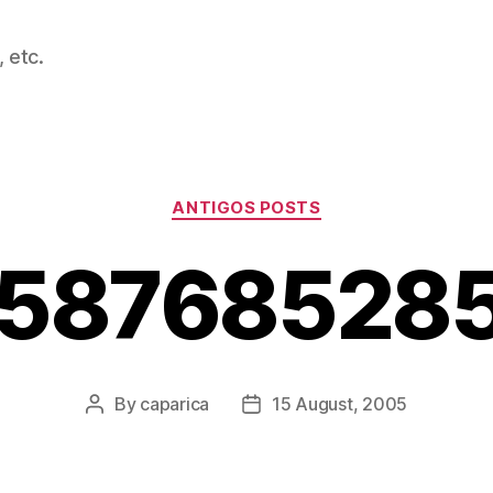
 etc.
Categories
ANTIGOS POSTS
158768528
By
caparica
15 August, 2005
Post
Post
author
date