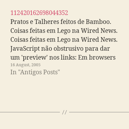
112420162698044352
Pratos e Talheres feitos de Bamboo.
Coisas feitas em Lego na Wired News.
Coisas feitas em Lego na Wired News.
JavaScript não obstrusivo para dar
um 'preview' nos links: Em browsers
16 August, 2005
onde o suporte ao javascript não
In "Antigos Posts"
esteja desabilitado, é exibido um
icone indicando qual o tipo do
arquivo que…