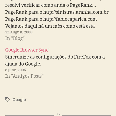
resolvi verificar como anda o PageRank...
PageRank para o http://sinistras.aranha.com.br
PageRank para o http://fabiocaparica.com
Vejamos daqui há um mês como está esta
12 August, 2008
viagem de puro narcisismo que é saber a
In "Blog"
quantas anda o pagerank.
Google Browser Sync
Sincronize as configurações do FireFox com a
ajuda do Google.
8 June, 2006
In "Antigos Posts"
Google
Tags