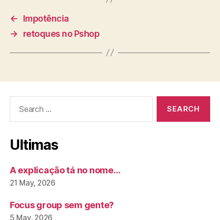
←
Impotência
→
retoques no Pshop
Search
for:
Ultimas
A explicação tá no nome…
21 May, 2026
Focus group sem gente?
5 May, 2026