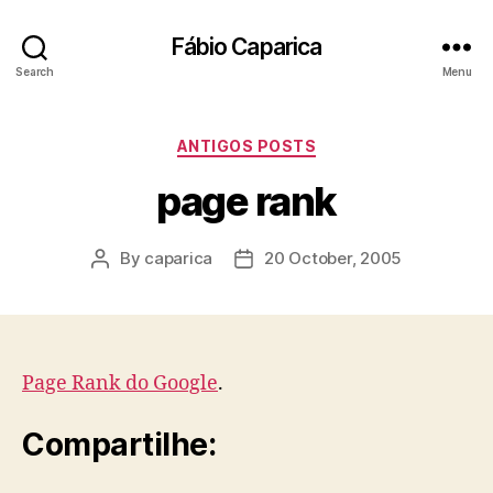
Fábio Caparica
Search
Menu
Categories
ANTIGOS POSTS
page rank
By
caparica
20 October, 2005
Post
Post
author
date
Page Rank do Google
.
Compartilhe: