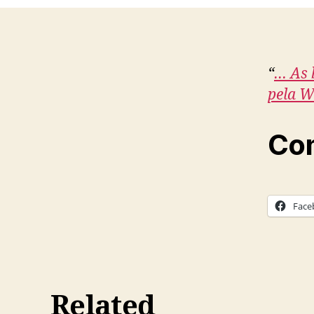
“
… As 
pela W
Com
Face
Related