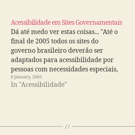
Acessibilidade em Sites Governamentais
Dá até medo ver estas coisas... "Até o
final de 2005 todos os sites do
governo brasileiro deverão ser
adaptados para acessibilidade por
pessoas com necessidades especiais,
6 January, 2005
como portadores deficiência visual e
In "Acessibilidade"
motora".Sites do governo serão
adaptados aos deficientes.