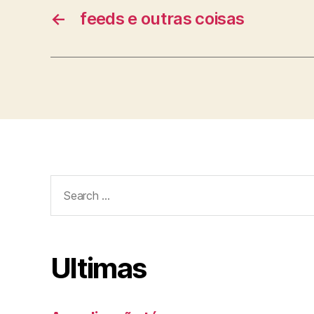
←
feeds e outras coisas
Search
for:
Ultimas