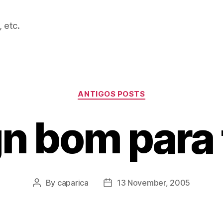
 etc.
Categories
ANTIGOS POSTS
n bom para
By
caparica
13 November, 2005
Post
Post
author
date