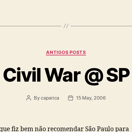
Categories
ANTIGOS POSTS
Civil War @ SP
By
caparica
15 May, 2006
Post
Post
author
date
que fiz bem não recomendar São Paulo para