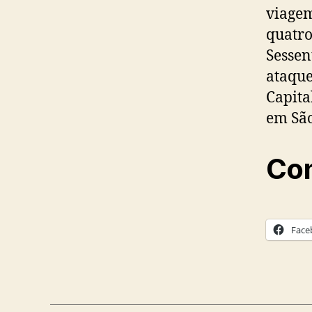
viagem
quatro
Sessen
ataque
Capita
em São
Com
Face