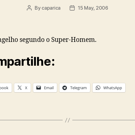
By
caparica
15 May, 2006
Post
Post
author
date
ngelho segundo o Super-Homem.
partilhe:
book
X
Email
Telegram
WhatsApp