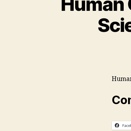
Human C
Sci
Human 
Com
Face