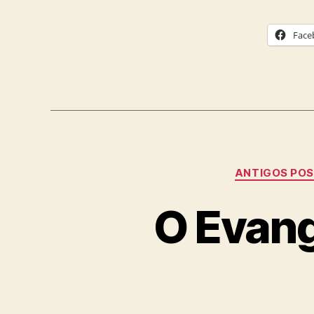
Face
ANTIGOS PO
O Evang