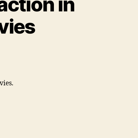
ction in
vies
vies.