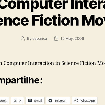
omputer Intera
ence Fiction Mo
By
caparica
15 May, 2006
Post
Post
author
date
Computer Interaction in Science Fiction Mo
partilhe:
book
X
Email
Telegram
WhatsApp