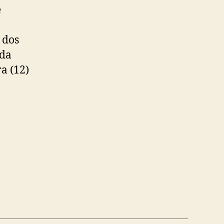
e
 dos
 da
a (12)