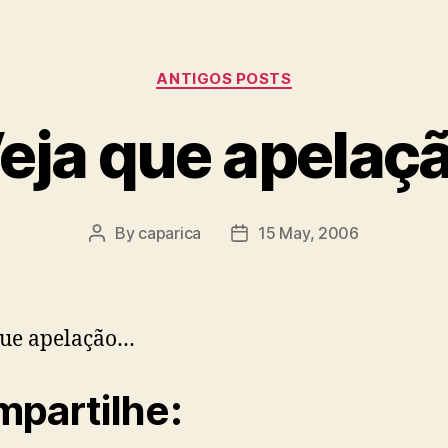
Categories
ANTIGOS POSTS
eja que apelaç
By
caparica
15 May, 2006
Post
Post
author
date
que apelação…
partilhe: