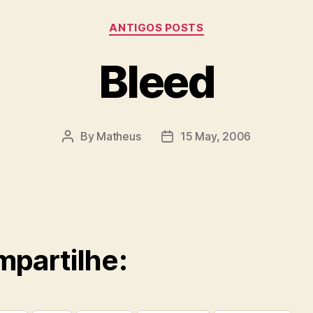
Categories
ANTIGOS POSTS
Bleed
By
Matheus
15 May, 2006
Post
Post
author
date
partilhe: