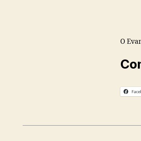
O Eva
Com
Face