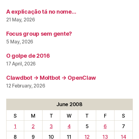
A explicação tá no nome…
21 May, 2026
Focus group sem gente?
5 May, 2026
O golpe de 2016
17 April, 2026
Clawdbot → Moltbot → OpenClaw
12 February, 2026
June 2008
S
M
T
W
T
F
S
1
2
3
4
5
6
7
8
9
10
11
12
13
14