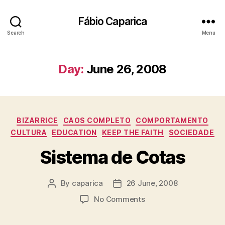
Fábio Caparica
Search
Menu
Day:
June 26, 2008
Categories
BIZARRICE
CAOS COMPLETO
COMPORTAMENTO
CULTURA
EDUCATION
KEEP THE FAITH
SOCIEDADE
Sistema de Cotas
By
caparica
26 June, 2008
Post
Post
author
date
on
No Comments
Sistema
de