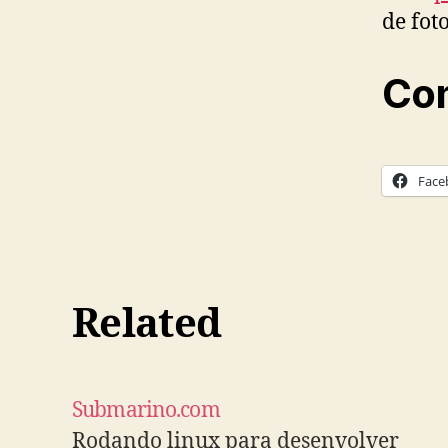
de fot
Com
Face
Related
Submarino.com
Rodando linux para desenvolver