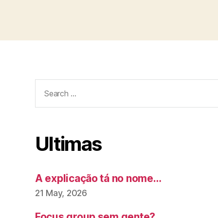
Search
for:
Ultimas
A explicação tá no nome…
21 May, 2026
Focus group sem gente?