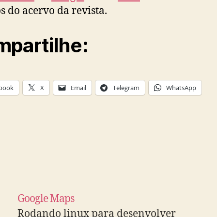
os do acervo da revista.
partilhe:
book
X
Email
Telegram
WhatsApp
Google Maps
Rodando linux para desenvolver