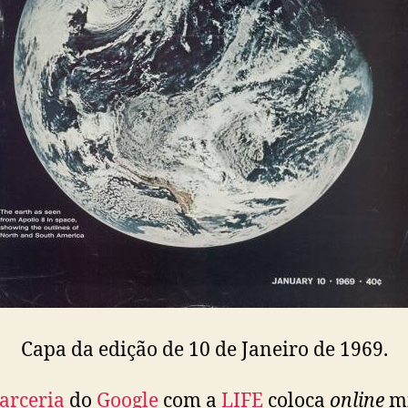
Capa da edição de 10 de Janeiro de 1969.
arceria
do
Google
com a
LIFE
coloca
online
mi