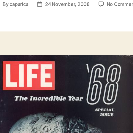
By
caparica
24 November, 2008
No Commen
ost
Post
uthor
date