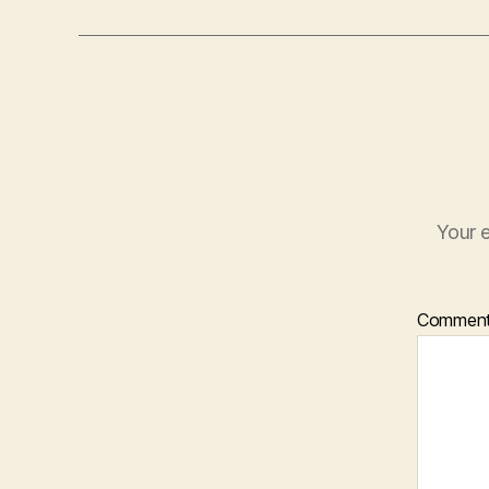
Your e
Commen