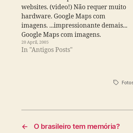
websites. (video!) Não requer muito
hardware. Google Maps com
imagens. ...impressionante demais...
Google Maps com imagens.
20 April, 2005
...impressionante demais...
In "Antigos Posts"
Submarino afundando? Após lançar
ações, breast Submarino divulga
prejuízo de R$ 3,17 milhões.
Foto
Tags
←
O brasileiro tem memória?