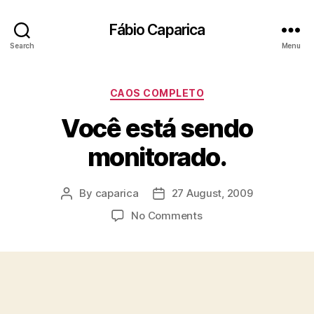
Fábio Caparica
Search
Menu
Categories
CAOS COMPLETO
Você está sendo
monitorado.
By
caparica
27 August, 2009
Post
Post
author
date
on
No Comments
Você
está
sendo
monitorado.