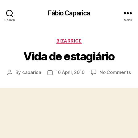
Fábio Caparica
Search
Menu
Categories
BIZARRICE
Vida de estagiário
on
By
caparica
16 April, 2010
No Comments
Post
Post
Vi
author
date
de
est