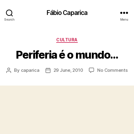
Fábio Caparica
Search
Menu
Categories
CULTURA
Periferia é o mundo…
on
By
caparica
29 June, 2010
No Comments
Post
Post
Per
author
date
é
o
mu