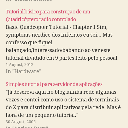
Tutorial básico para construção de um
Quadricóptero radio controlado
Basic Quadcopter Tutorial - Chapter 1 Sim,
symptoms nerdice dos infernos eu sei... Mas
confesso que fiquei
balançado/interessado/babando ao ver este
tutorial dividido em 9 partes feito pelo pessoal
1 August, 2012
da HoverFly. Nos vídeos mostram os conceitos
In "Hardware"
básicos de como toda a coisa funciona, como
pensar a estrutura e escolher as…
Simples tutorial para servidor de aplicações
"Já descrevi aqui no blog minha rede algumas
vezes e contei como uso o sistema de terminais
do X para distribuir aplicativos pela rede. Mas é
hora de um pequeno tutorial."
30 August, 2006