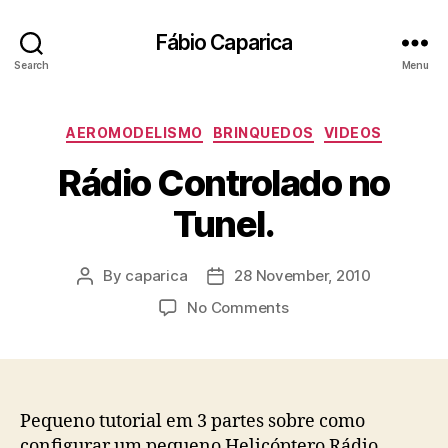
Fábio Caparica
Search
Menu
Categories
AEROMODELISMO
BRINQUEDOS
VIDEOS
Rádio Controlado no
Tunel.
By
caparica
28 November, 2010
Post
Post
author
date
on
No Comments
Rádio
Controlado
no
Tunel.
Pequeno tutorial em 3 partes sobre como
configurar um pequeno Helicóptero Rádio