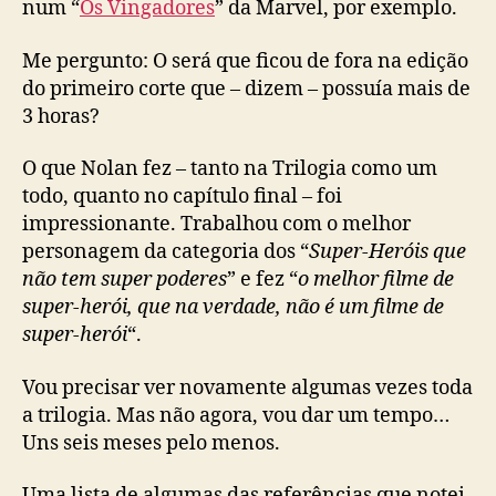
num “
Os Vingadores
” da Marvel, por exemplo.
Me pergunto: O será que ficou de fora na edição
do primeiro corte que – dizem – possuía mais de
3 horas?
O que Nolan fez – tanto na Trilogia como um
todo, quanto no capítulo final – foi
impressionante. Trabalhou com o melhor
personagem da categoria dos “
Super-Heróis que
não tem super poderes
” e fez “
o melhor filme de
super-herói, que na verdade, não é um filme de
super-herói
“.
Vou precisar ver novamente algumas vezes toda
a trilogia. Mas não agora, vou dar um tempo…
Uns seis meses pelo menos.
Uma lista de algumas das referências que notei