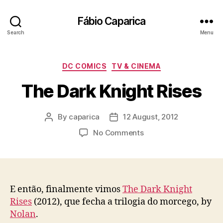
Fábio Caparica
Search
Menu
Categories
DC COMICS
TV & CINEMA
The Dark Knight Rises
By
caparica
12 August, 2012
Post
Post
author
date
on
No Comments
The
Dark
Knight
Rises
E então, finalmente vimos
The Dark Knight
Rises
(2012), que fecha a trilogia do morcego, by
Nolan
.