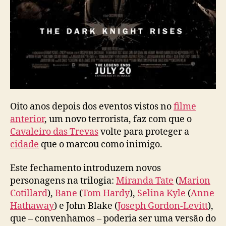
Oito anos depois dos eventos vistos no
filme
anterior
, um novo terrorista, faz com que o
Cavaleiro das Trevas
volte para proteger a
cidade
que o marcou como inimigo.
Este fechamento introduzem novos
personagens na trilogia:
Miranda Tate
(
Marion
Cotillard
),
Bane
(
Tom Hardy
),
Selina Kyle
(
Anne
Hathaway
) e John Blake (
Joseph Gordon-Levitt
),
que – convenhamos – poderia ser uma versão do