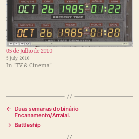
05 de Julho de 2010
5 July, 2010
In "TV & Cinema"
←
Duas semanas do binário
Encanamento/Arraial.
→
Battleship