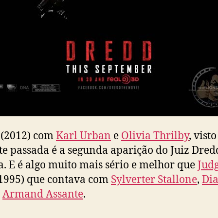
(2012) com
Karl Urban
e
Olivia Thrilby
, vist
te passada é a segunda aparição do Juiz Dred
. E é algo muito mais sério e melhor que
Jud
1995) que contava com
Sylverter Stallone
,
Di
e
Armand Assante
.