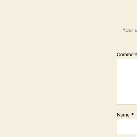
Your e
Commen
Name
*