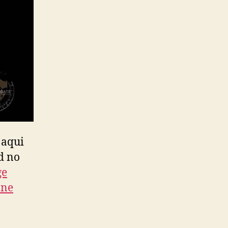
o aqui
d no
ge
ane