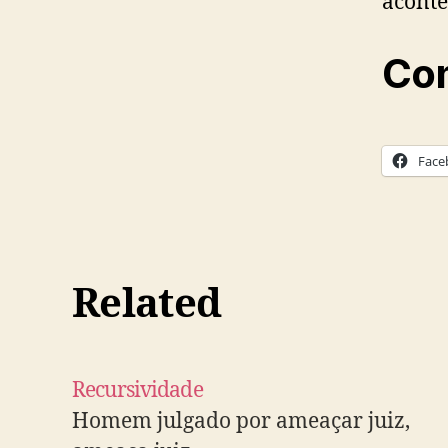
aconte
Com
Face
Related
Recursividade
Homem julgado por ameaçar juiz,