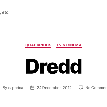
 etc.
Categories
QUADRINHOS
TV & CINEMA
Dredd
By
caparica
24 December, 2012
No Commen
ost
Post
uthor
date