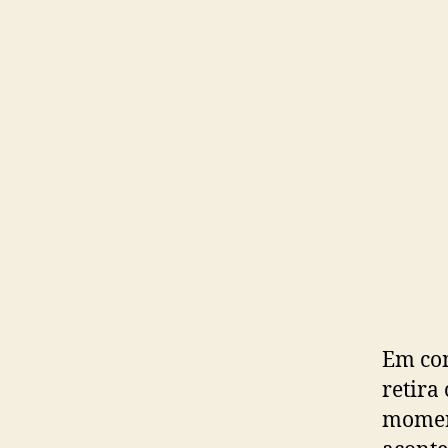
Em con
retira
moment