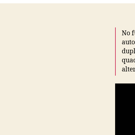
No f
auto
dupl
quad
alte