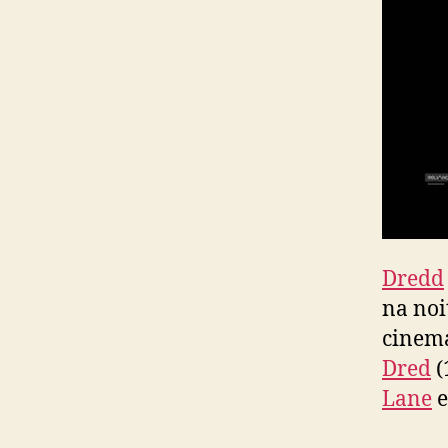
Dredd
na noi
cinema
Dred
(
Lane