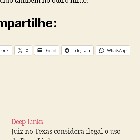
cido também no outro filme.
partilhe:
book
X
Email
Telegram
WhatsApp
Deep Links
Juiz no Texas considera ilegal o uso