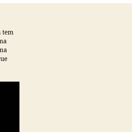
a tem
uma
uma
que