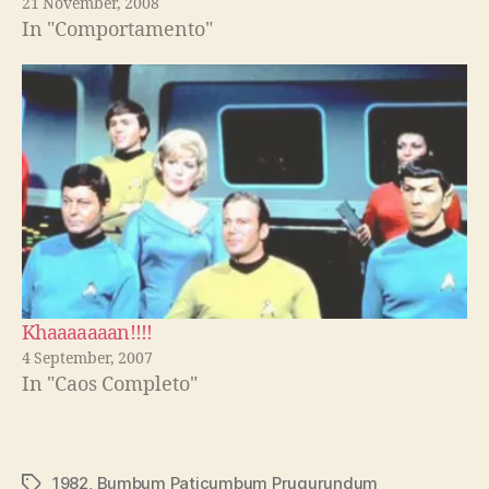
21 November, 2008
Sertanejos no Domingão do Faustão em 1992.
In "Comportamento"
Lulu se retrata…
Khaaaaaaan!!!!
4 September, 2007
In "Caos Completo"
1982
,
Bumbum Paticumbum Prugurundum
Tags