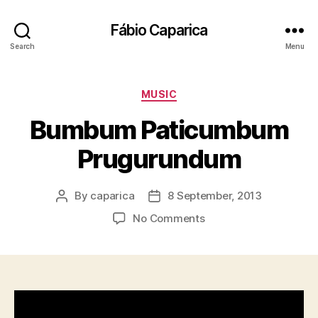
Fábio Caparica
Search
Menu
Categories
MUSIC
Bumbum Paticumbum
Prugurundum
By
caparica
8 September, 2013
Post
Post
author
date
on
No Comments
Bumbum
Paticumbum
Prugurundum