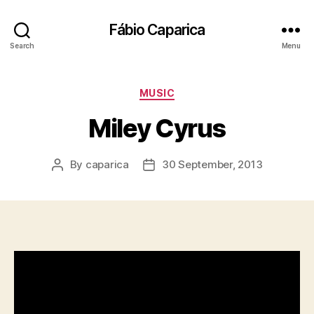
Fábio Caparica
Search
Menu
Categories
MUSIC
Miley Cyrus
By
caparica
30 September, 2013
Post
Post
author
date