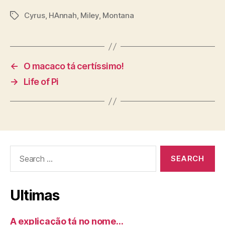
Cyrus
,
HAnnah
,
Miley
,
Montana
Tags
←
O macaco tá certíssimo!
→
Life of Pi
Search
for:
Ultimas
A explicação tá no nome…