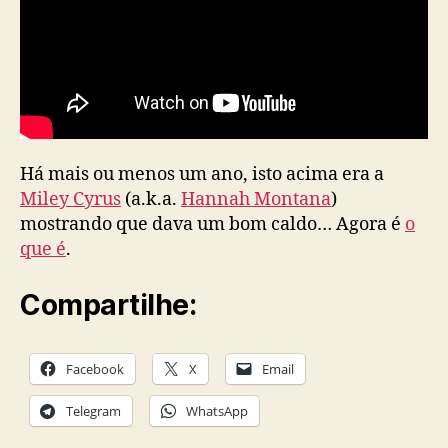
Há mais ou menos um ano, isto acima era a
Miley Cyrus
(a.k.a.
Hannah Montana
)
mostrando que dava um bom caldo… Agora é
o
que é
.
Compartilhe:
Facebook
X
Email
Telegram
WhatsApp