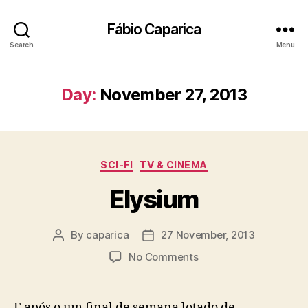
Fábio Caparica
Search
Menu
Day:
November 27, 2013
Categories
SCI-FI
TV & CINEMA
Elysium
By
caparica
27 November, 2013
Post
Post
author
date
on
No Comments
Elysium
E após o um final de semana lotado de