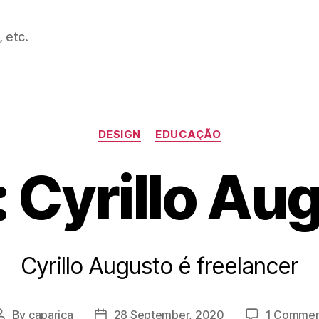
 etc.
Categories
DESIGN
EDUCAÇÃO
 Cyrillo Au
Cyrillo Augusto é freelancer
By
caparica
28 September, 2020
1 Commen
Post
Post