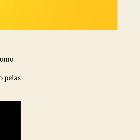
 como
o pelas