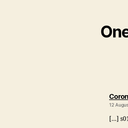
One
Coron
12 Augus
[…] s0