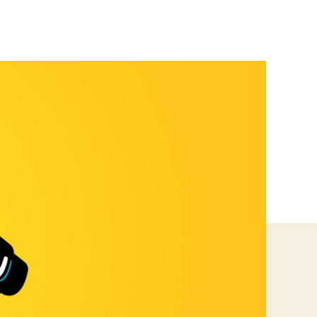
CcC:
Cyrillo
Augusto