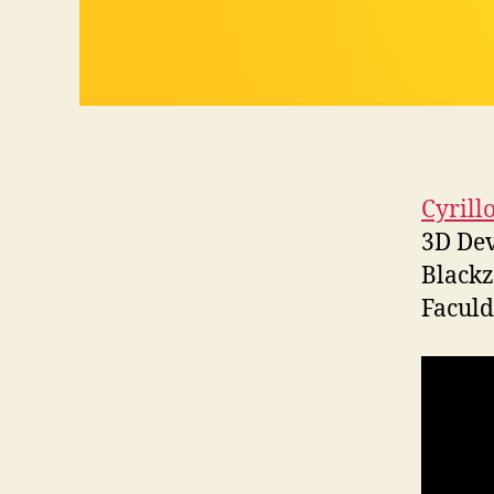
Cyrill
3D Dev
Blackz
Faculd