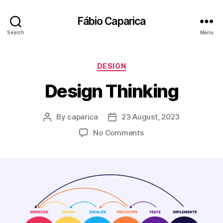
Fábio Caparica
Search
Menu
Categories
DESIGN
Design Thinking
By
caparica
23 August, 2023
Post
Post
author
date
on
No Comments
Design
Thinking