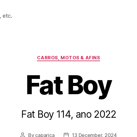
 etc.
Categories
CARROS, MOTOS & AFINS
Fat Boy
Fat Boy 114, ano 2022
By
caparica
13 December, 2024
Post
Post