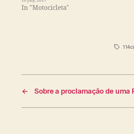
10 July, 2017
In "Motocicleta"
114ci
Tags
←
Sobre a proclamação de uma 