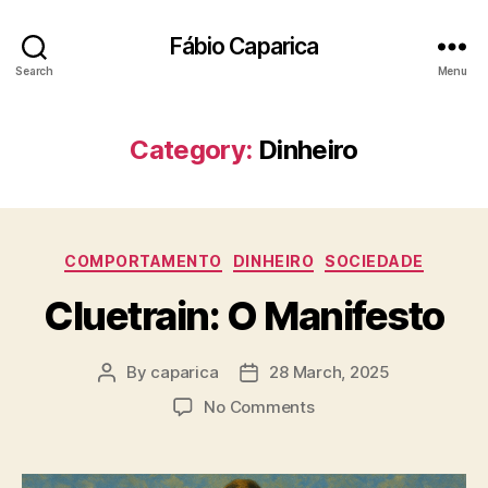
Fábio Caparica
Search
Menu
Category:
Dinheiro
Categories
COMPORTAMENTO
DINHEIRO
SOCIEDADE
Cluetrain: O Manifesto
By
caparica
28 March, 2025
Post
Post
author
date
on
No Comments
Cluetrain:
O
Manifesto