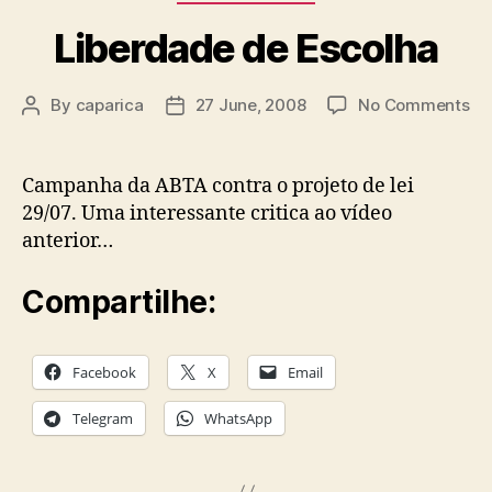
Liberdade de Escolha
on
By
caparica
27 June, 2008
No Comments
Post
Post
Li
author
date
de
Es
Campanha da ABTA contra o projeto de lei
29/07. Uma interessante critica ao vídeo
anterior…
Compartilhe:
Facebook
X
Email
Telegram
WhatsApp