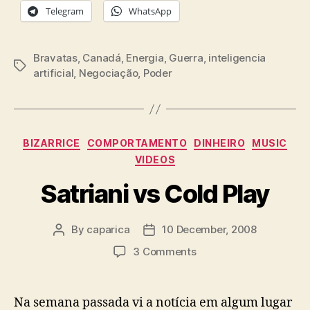
Telegram
WhatsApp
Bravatas
,
Canadá
,
Energia
,
Guerra
,
inteligencia
Tags
artificial
,
Negociação
,
Poder
Categories
BIZARRICE
COMPORTAMENTO
DINHEIRO
MUSIC
VIDEOS
Satriani vs Cold Play
By
caparica
10 December, 2008
Post
Post
author
date
on
3 Comments
Satriani
vs
Cold
Na semana passada vi a notícia em algum lugar