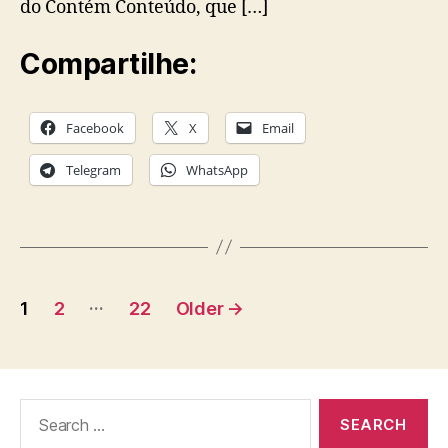
do Contém Conteúdo, que […]
Compartilhe:
Facebook
X
Email
Telegram
WhatsApp
Posts
…
1
2
22
Older
→
pagination
Search
for: