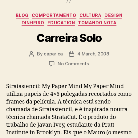
Categories
BLOG
COMPORTAMENTO
CULTURA
DESIGN
DINHEIRO
EDUCATION
TOMANDO NOTA
Carreira Solo
By
caparica
4 March, 2008
Post
Post
author
date
on
No Comments
Carreira
Solo
Stratastencil: My Paper Mind My Paper Mind
utiliza papeis de 4×6 polegadas recortados como
frames da película. A técnica está sendo
chamada de Stratastencil, e é inspirada noutra
técnica chamada StrataCut. É o produto do
trabalho de Javan Ivey, estudante da Pratt
Institute in Brooklyn. Eis que o Mauro (o mesmo