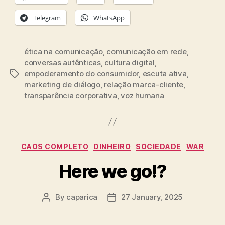
Telegram
WhatsApp
ética na comunicação
,
comunicação em rede
,
conversas autênticas
,
cultura digital
,
empoderamento do consumidor
,
escuta ativa
,
Tags
marketing de diálogo
,
relação marca-cliente
,
transparência corporativa
,
voz humana
Categories
CAOS COMPLETO
DINHEIRO
SOCIEDADE
WAR
Here we go!?
By
caparica
27 January, 2025
Post
Post
author
date