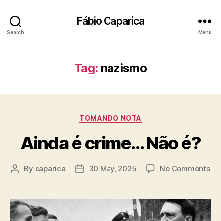
Fábio Caparica
Search
Menu
Tag:
nazismo
Categories
TOMANDO NOTA
Ainda é crime… Não é?
on
By
caparica
30 May, 2025
No Comments
Post
Post
Ai
author
date
é
cr
Nã