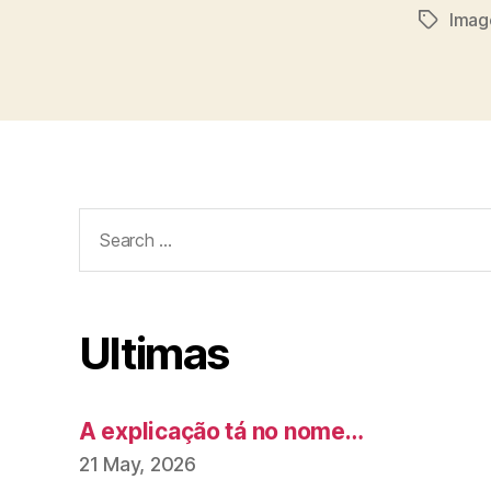
Imag
Tags
Search
for:
Ultimas
A explicação tá no nome…
21 May, 2026