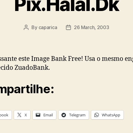
Pix.Halal.Dk
By
caparica
26 March, 2003
Post
Post
author
date
ssante este Image Bank Free! Usa o mesmo en
ecido ZuadoBank.
partilhe:
book
X
Email
Telegram
WhatsApp