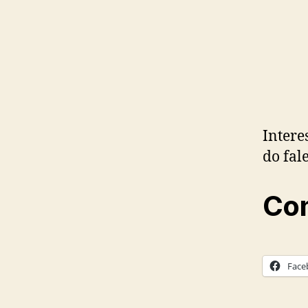
Intere
do fal
Com
Face