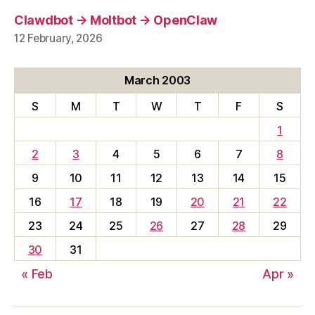
Clawdbot → Moltbot → OpenClaw
12 February, 2026
March 2003
S
M
T
W
T
F
S
1
2
3
4
5
6
7
8
9
10
11
12
13
14
15
16
17
18
19
20
21
22
23
24
25
26
27
28
29
30
31
« Feb
Apr »