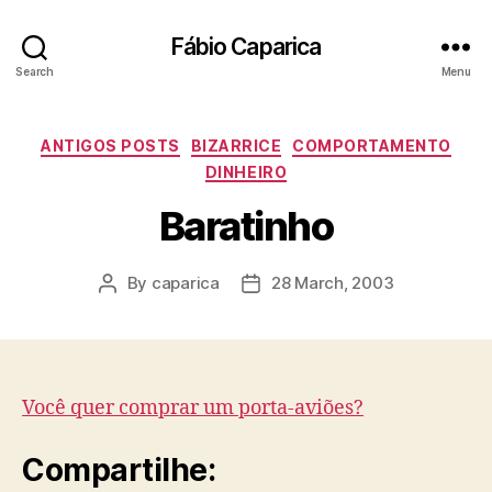
Fábio Caparica
Search
Menu
Categories
ANTIGOS POSTS
BIZARRICE
COMPORTAMENTO
DINHEIRO
Baratinho
By
caparica
28 March, 2003
Post
Post
author
date
Você quer comprar um porta-aviões?
Compartilhe: