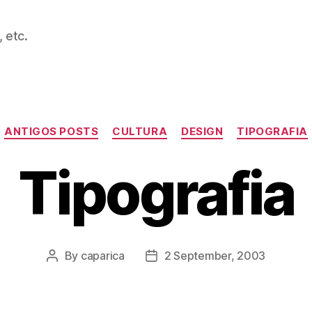
 etc.
Categories
ANTIGOS POSTS
CULTURA
DESIGN
TIPOGRAFIA
Tipografia
By
caparica
2 September, 2003
Post
Post
author
date