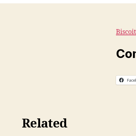
Biscoi
Com
Face
Related