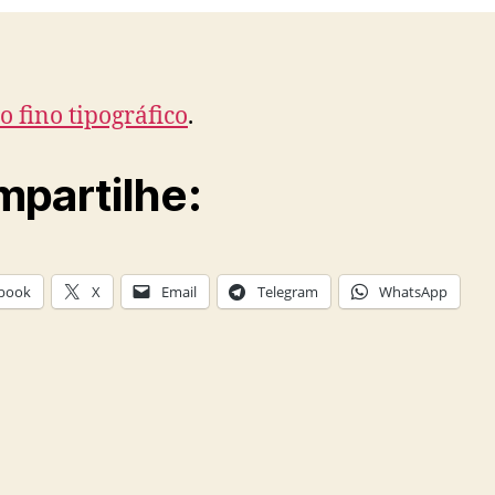
to fino tipográfico
.
partilhe:
book
X
Email
Telegram
WhatsApp