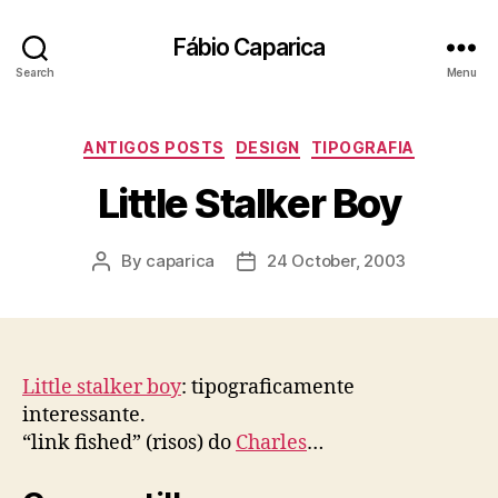
Fábio Caparica
Search
Menu
Categories
ANTIGOS POSTS
DESIGN
TIPOGRAFIA
Little Stalker Boy
By
caparica
24 October, 2003
Post
Post
author
date
Little stalker boy
: tipograficamente
interessante.
“link fished” (risos) do
Charles
…