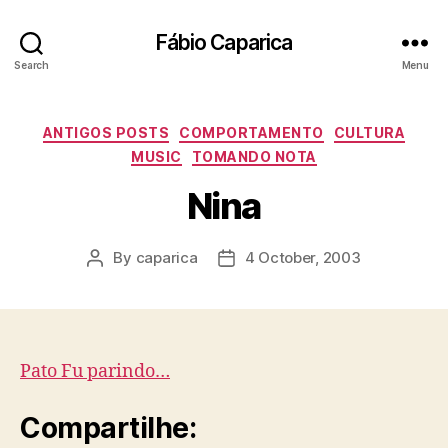
Fábio Caparica
Search
Menu
Categories
ANTIGOS POSTS
COMPORTAMENTO
CULTURA
MUSIC
TOMANDO NOTA
Nina
By
caparica
4 October, 2003
Post
Post
author
date
Pato Fu parindo…
Compartilhe: