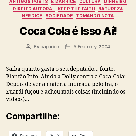
Categories
ANTIGOS POSTS
BIZARRICE
CULTURA
DINHEIRO
DIREITO AUTORAL
KEEP THE FAITH
NATUREZA
NERDICE
SOCIEDADE
TOMANDO NOTA
Coca Cola é Isso Aí!
By
caparica
5 February, 2004
Post
Post
author
date
Saiba quanto gasta o seu deputado… fonte:
Plantão Info. Ainda a Dolly contra a Coca-Cola:
Depois de ver a matéria indicada pelo Ira, o
Zuardi fuçou e achou mais coisas (incluindo os
vídeos)…
Compartilhe:
Facebook
X
Email