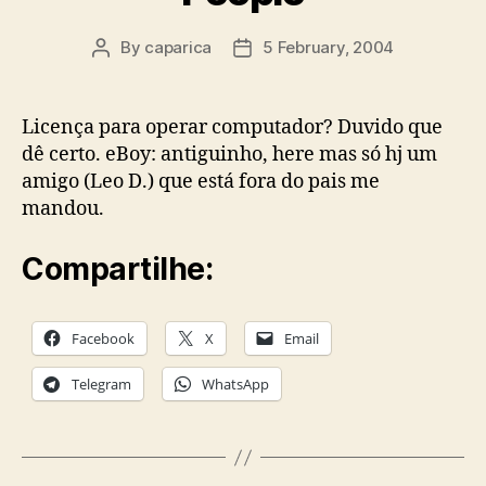
By
caparica
5 February, 2004
Post
Post
author
date
Licença para operar computador? Duvido que
dê certo. eBoy: antiguinho, here mas só hj um
amigo (Leo D.) que está fora do pais me
mandou.
Compartilhe:
Facebook
X
Email
Telegram
WhatsApp