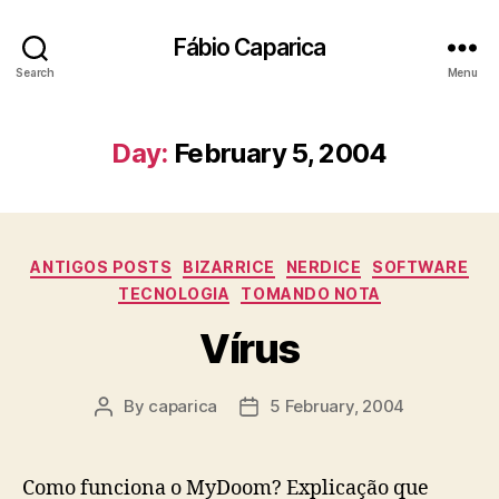
Fábio Caparica
Search
Menu
Day:
February 5, 2004
Categories
ANTIGOS POSTS
BIZARRICE
NERDICE
SOFTWARE
TECNOLOGIA
TOMANDO NOTA
Vírus
By
caparica
5 February, 2004
Post
Post
author
date
Como funciona o MyDoom? Explicação que