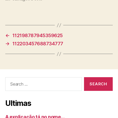
←
112198787945359625
→
112203457688734777
Search
for:
Ultimas
A explicação tá no nome…