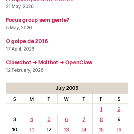
21 May, 2026
Focus group sem gente?
5 May, 2026
O golpe de 2016
17 April, 2026
Clawdbot → Moltbot → OpenClaw
12 February, 2026
July 2005
S
M
T
W
T
F
S
1
2
3
4
5
6
7
8
9
10
11
12
13
14
15
16