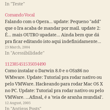
In "Teste"
Comando Vocal
Falando com o Opera... update: Pequeno "add"
que o Ira acaba de mandar por mail. update 2:
É... mais OUTRO upadate... Ainda bem que dá
pra ficar editando isto aqui indefinidamente...
23 March, 2004
In "Acessibilidade"
112385451535034490
Como instalar o Darwin 8.0 e o OSx86 no
WMware. Update: Tutorial pra rodar nativo ou
pelo VMWare. Hackeando para rodar Mac OS X
no PC. Update: Tutorial pra rodar nativo ou pelo
VMWare. ...Afinal, é a 'teia de aranha mundial'.
12 August, 2005
Via WaSP.
In "Antigos Posts"