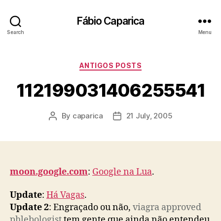
Fábio Caparica
Search
Menu
Categories
ANTIGOS POSTS
112199031406255541
By
caparica
21 July, 2005
Post
Post
author
date
moon.google.com
:
Google na Lua
.
Update
:
Há Vagas
.
Update 2
: Engraçado ou não,
viagra approved
phlebologist
tem gente que ainda não entendeu