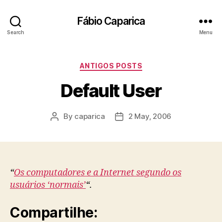
Fábio Caparica
Search
Menu
Categories
ANTIGOS POSTS
Default User
By
caparica
2 May, 2006
Post
Post
author
date
“
Os computadores e a Internet segundo os
usuários ‘normais’
“.
Compartilhe: