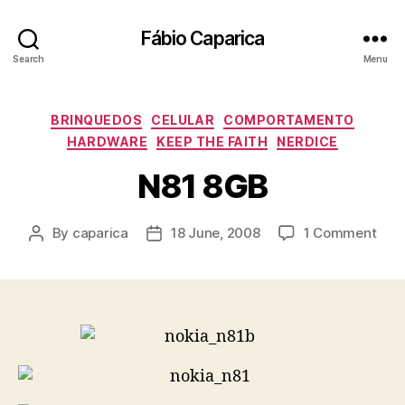
Fábio Caparica
Search
Menu
Categories
BRINQUEDOS
CELULAR
COMPORTAMENTO
HARDWARE
KEEP THE FAITH
NERDICE
N81 8GB
on
By
caparica
18 June, 2008
1 Comment
Post
Post
N81
author
date
8GB