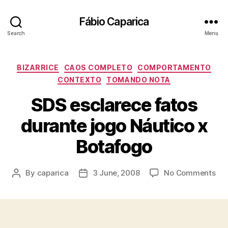
Fábio Caparica
Search
Menu
Categories
BIZARRICE
CAOS COMPLETO
COMPORTAMENTO
CONTEXTO
TOMANDO NOTA
SDS esclarece fatos
durante jogo Náutico x
Botafogo
on
By
caparica
3 June, 2008
No Comments
Post
Post
SD
author
date
esc
fat
dur