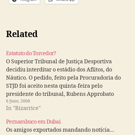
Related
Estatuto do Torcedor?
O Superior Tribunal de Justiça Desportiva
decidiu interditar o estádio dos Aflitos, do
Náutico. O pedido, feito pela Procuradoria do
STJD foi aceito nesta quinta-feira pelo
presidente do tribunal, Rubens Approbato
6 June, 2008
Machado. Com a decisão, o Timbu não poderá
In "Bizarrice"
atuar em sua casa até o julgamento da confusão
na partida…
Pernambuco em Dubai
Os amigos exportados mandando notícia...