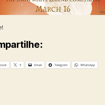
e!
partilhe:
book
X
Email
Telegram
WhatsApp