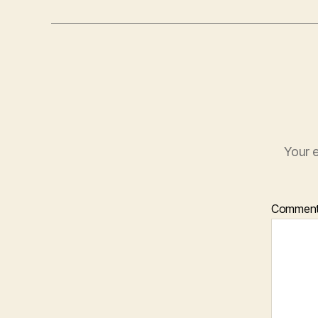
Your e
Commen