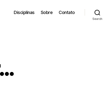
Disciplinas
Sobre
Contato
Search
r…
n
irror,
irror…