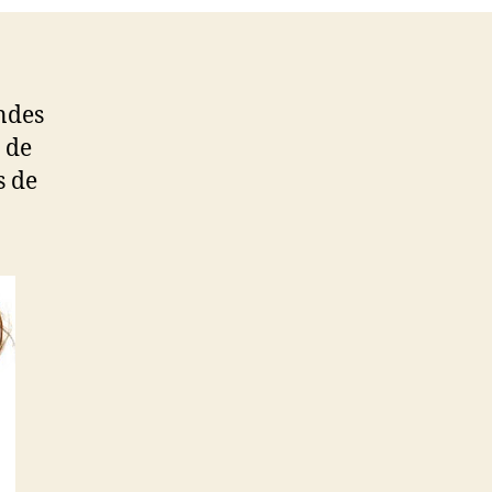
andes
 de
s de