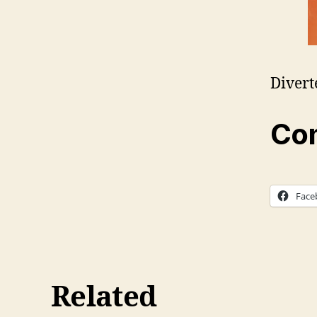
Divert
Com
Face
Related