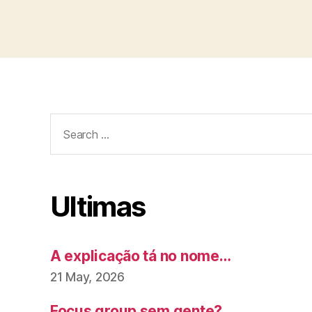
Search
for:
Ultimas
A explicação tá no nome…
21 May, 2026
Focus group sem gente?