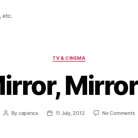
 etc.
Categories
TV & CINEMA
irror, Mirro
o
By
caparica
11 July, 2012
No Comments
Post
Post
M
author
date
M