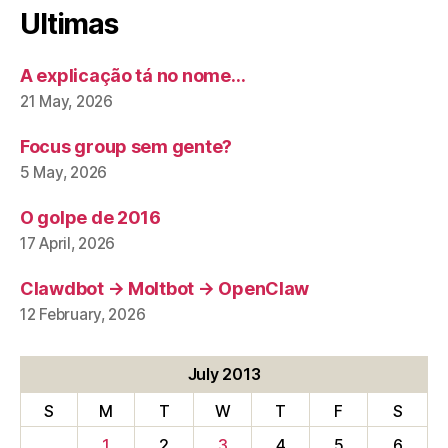
Ultimas
A explicação tá no nome…
21 May, 2026
Focus group sem gente?
5 May, 2026
O golpe de 2016
17 April, 2026
Clawdbot → Moltbot → OpenClaw
12 February, 2026
July 2013
S
M
T
W
T
F
S
1
2
3
4
5
6