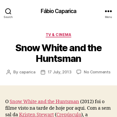
Fábio Caparica
Search
Menu
Categories
TV & CINEMA
Snow White and the
Huntsman
on
By
caparica
17 July, 2013
No Comments
Post
Post
Sn
author
date
Whi
an
the
Hu
O
Snow White and the Huntsman
(2012) foi o
filme visto na tarde de hoje por aqui. Com a sem
sal da
Kristen Stewart
(
Crepúsculo
), a