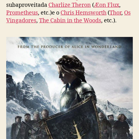
subaproveitada
Charlize Theron
(
Æon Flux
,
Prometheus
, etc.)e o
Chris Hemsworth
(
Thor
,
Os
Vingadores
,
The Cabin in the Woods
, etc.).