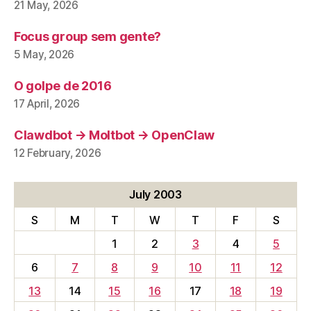
21 May, 2026
Focus group sem gente?
5 May, 2026
O golpe de 2016
17 April, 2026
Clawdbot → Moltbot → OpenClaw
12 February, 2026
July 2003
S
M
T
W
T
F
S
1
2
3
4
5
6
7
8
9
10
11
12
13
14
15
16
17
18
19